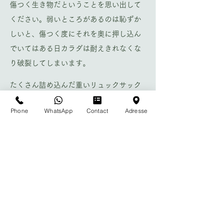
傷つく生き物だということを思い出して
ください。弱いところがあるのは恥ずか
しいと、傷つく度にそれを奥に押し込ん
でいてはある日カラダは耐えきれなくな
り破裂してしまいます。
たくさん詰め込んだ重いリュックサック
をいつも背負っている感じでしょうか。
Phone
WhatsApp
Contact
Adresse
リュックの中にはもう捨てても良いもの
が沢山あると思います。
それと同じように、もう今となっては手
放しても良い古い心の傷が沢山あるは
ず。。
リュックを肩から下ろすようにその傷を
解放すると想像してください。