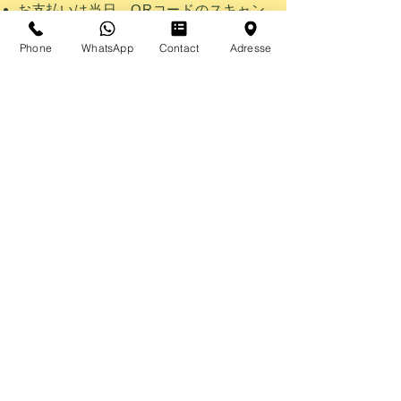
お支払いは当日、QRコードのスキャン
か銀行振込でお願いしております。
又、現金でお支払いをご希望の場合は
Phone
WhatsApp
Contact
Adresse
お釣りのないようにご用意ください。
この対策を正しく実施するために、皆
さまのご理解とご協力をよろしくお願
い致します。
永田 友絵
ホームページへ
Tomoé Nagata
+32 (0) 486 79 95 01
Rue Saint Bernard 76